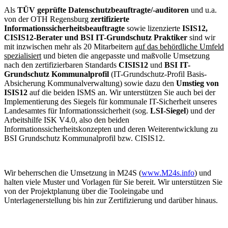
Als
TÜV geprüfte Datenschutzbeauftragte/-auditoren
und u.a.
von der OTH Regensburg
zertifizierte
Informationssicherheitsbeauftragte
sowie lizenzierte
ISIS12,
CISIS12-Berater
und
BSI IT-Grundschutz Praktiker
sind wir
mit inzwischen mehr als 20 Mitarbeitern
auf das behördliche Umfeld
spezialisiert
und bieten die angepasste und maßvolle Umsetzung
nach den zertifizierbaren Standards
CISIS12
und
BSI IT-
Grundschutz Kommunalprofil
(IT-Grundschutz-Profil Basis-
Absicherung Kommunalverwaltung) sowie dazu den
Umstieg von
ISIS12
auf die beiden ISMS an. Wir unterstützen Sie auch bei der
Implementierung des Siegels für kommunale IT-Sicherheit unseres
Landesamtes für Informationssicherheit (sog.
LSI-Siegel
) und der
Arbeitshilfe ISK V4.0, also den beiden
Informationssicherheitskonzepten und deren Weiterentwicklung zu
BSI Grundschutz Kommunalprofil bzw. CISIS12.
Wir beherrschen die Umsetzung in M24S (
www.M24s.info
) und
halten viele Muster und Vorlagen für Sie bereit. Wir unterstützen Sie
von der Projektplanung über die Tooleingabe und
Unterlagenerstellung bis hin zur Zertifizierung und darüber hinaus.